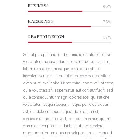
BUSINESS
65%
MARKETING
75%
GRAPHIC DESIGN
53%
Sed ut perspiciatis, unde omnis iste natus error sit
voluptatem accusantium doloremque laudantium,
totam rem aperiam eaque ipsa, quae ab illo
inventore veritatis et quasi architecto beatae vitae
dicta sunt, explicabo. Nemo enim ipsam voluptatem,
quia voluptas sit, aspernatur aut odit aut fugit, sed
quia consequuntur magni dolores eos, qui ratione
voluptatem sequi nesciunt, neque porro quisquam
est, qui dolorem ipsum, quia dolor sit, amet,
consectetur, adipisci velit, sed quia non numquam
eius modi tempora incidunt, ut labore et dolore
magnam aliquam quaerat voluptatem. Ut enim ad