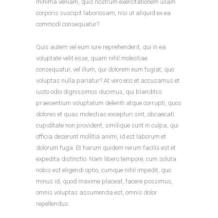
minima veniam, quis nostrum exercitationem ullam
corporis suscipit laboriosam, nisi ut aliquid ex ea
commodi consequatur?
Quis autem vel eum iure reprehenderit, qui in ea
voluptate velit esse, quam nihil molestiae
consequatur, vel illum, qui dolorem eum fugiat, quo
voluptas nulla pariatur? At vero eos et accusamus et
iusto odio dignissimos ducimus, qui blanditiis
praesentium voluptatum deleniti atque corrupti, quos
dolores et quas molestias excepturi sint, obcaecati
cupiditate non provident, similique sunt in culpa, qui
officia deserunt mollitia animi, id est laborum et
dolorum fuga. Et harum quidem rerum facilis est et
expedita distinctio. Nam libero tempore, cum soluta
nobis est eligendi optio, cumque nihil impedit, quo
minus id, quod maxime placeat, facere possimus,
omnis voluptas assumenda est, omnis dolor
repellendus.